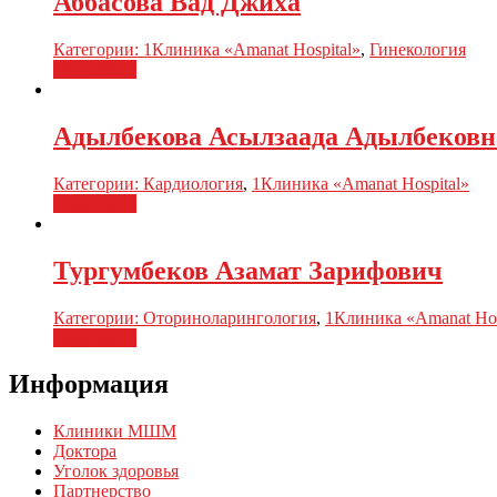
Аббасова Вад Джиха
Категории:
1Клиника «Amanat Hospital»
,
Гинекология
Подробнее
Адылбекова Асылзаада Адылбековн
Категории:
Кардиология
,
1Клиника «Amanat Hospital»
Подробнее
Тургумбеков Азамат Зарифович
Категории:
Оториноларингология
,
1Клиника «Amanat Hos
Подробнее
Информация
Клиники МШМ
Доктора
Уголок здоровья
Партнерство