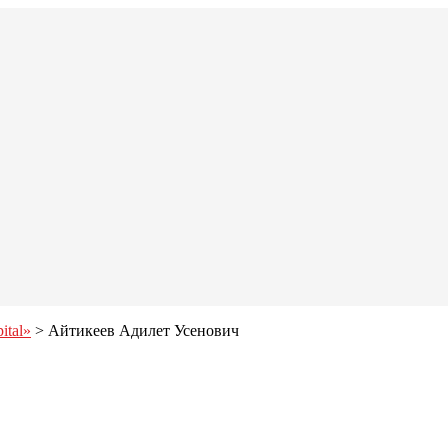
ital»
> Айтикеев Адилет Усенович